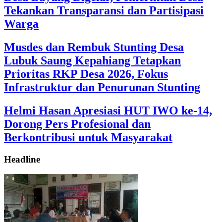
Tekankan Transparansi dan Partisipasi
Warga
Musdes dan Rembuk Stunting Desa
Lubuk Saung Kepahiang Tetapkan
Prioritas RKP Desa 2026, Fokus
Infrastruktur dan Penurunan Stunting
Helmi Hasan Apresiasi HUT IWO ke-14,
Dorong Pers Profesional dan
Berkontribusi untuk Masyarakat
Headline