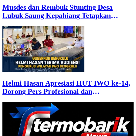
Musdes dan Rembuk Stunting Desa
Lubuk Saung Kepahiang Tetapkan
Prioritas RKP Desa 2026, Fokus
Infrastruktur dan Penurunan Stunting
Helmi Hasan Apresiasi HUT IWO ke-14,
Dorong Pers Profesional dan
Berkontribusi untuk Masyarakat