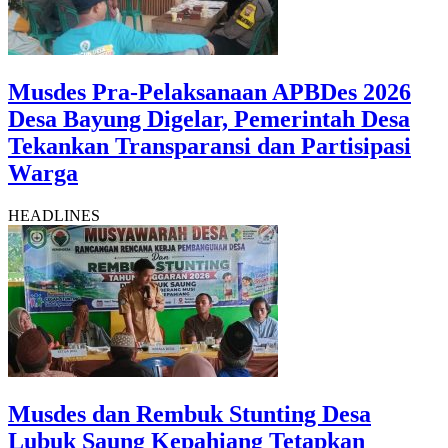
Musdes Pra-Pelaksanaan APBDes 2026
Desa Bayung Digelar, Pemerintah Desa
Tekankan Transparansi dan Partisipasi
Warga
HEADLINES
Musdes dan Rembuk Stunting Desa
Lubuk Saung Kepahiang Tetapkan