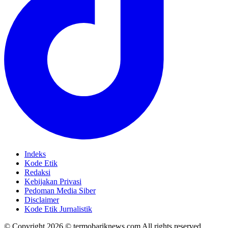
Indeks
Kode Etik
Redaksi
Kebijakan Privasi
Pedoman Media Siber
Disclaimer
Kode Etik Jurnalistik
© Copyright 2026 © termobariknews.com All rights reserved