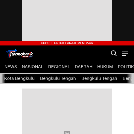
NEWS
NASIONAL
REGIONAL
DAERAH
HUKUM
POLITIK
Kota Bengkulu
Bengkulu Tengah
Bengkulu Tengah
Bengk