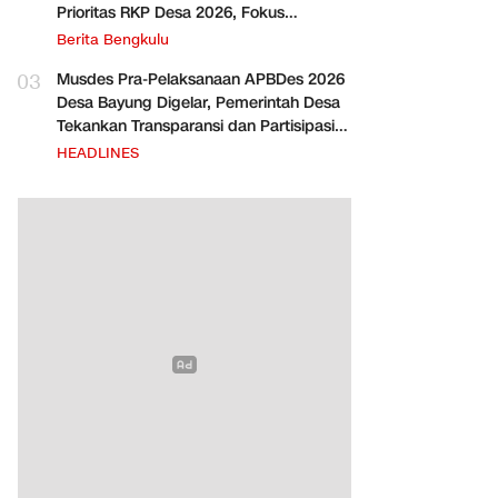
Prioritas RKP Desa 2026, Fokus
Infrastruktur dan Penurunan Stunting
Berita Bengkulu
03
Musdes Pra-Pelaksanaan APBDes 2026
Desa Bayung Digelar, Pemerintah Desa
Tekankan Transparansi dan Partisipasi
Warga
HEADLINES