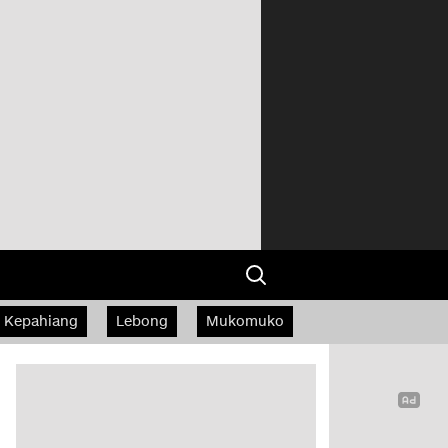
Kepahiang
Lebong
Mukomuko