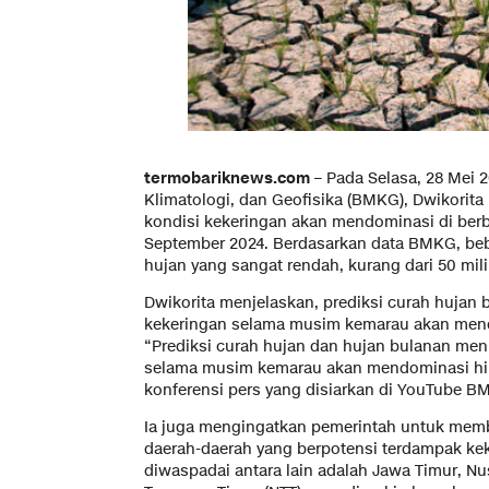
termobariknews.com –
Pada Selasa, 28 Mei 
Klimatologi, dan Geofisika (BMKG), Dwikori
kondisi kekeringan akan mendominasi di berb
September 2024. Berdasarkan data BMKG, be
hujan yang sangat rendah, kurang dari 50 mili
Dwikorita menjelaskan, prediksi curah huja
kekeringan selama musim kemarau akan men
“Prediksi curah hujan dan hujan bulanan me
selama musim kemarau akan mendominasi hin
konferensi pers yang disiarkan di YouTube B
Ia juga mengingatkan pemerintah untuk mem
daerah-daerah yang berpotensi terdampak kek
diwaspadai antara lain adalah Jawa Timur, Nu