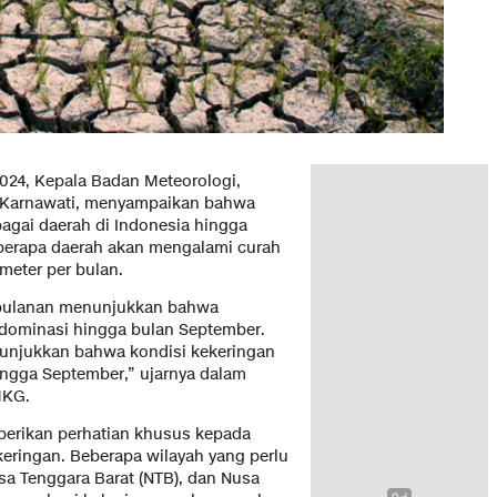
2024, Kepala Badan Meteorologi,
ta Karnawati, menyampaikan bahwa
agai daerah di Indonesia hingga
berapa daerah akan mengalami curah
meter per bulan.
n bulanan menunjukkan bahwa
dominasi hingga bulan September.
nunjukkan bahwa kondisi kekeringan
gga September,” ujarnya dalam
MKG.
berikan perhatian khusus kepada
eringan. Beberapa wilayah yang perlu
sa Tenggara Barat (NTB), dan Nusa