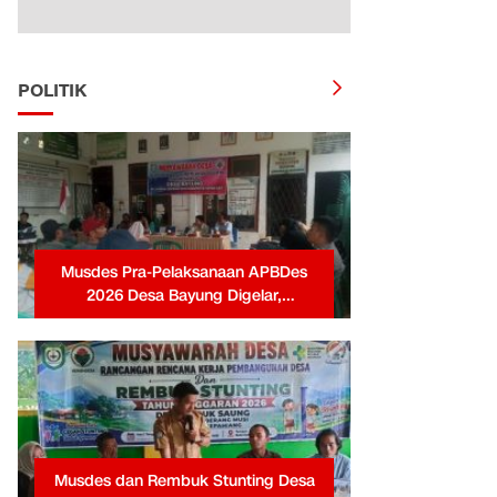
POLITIK
Musdes Pra-Pelaksanaan APBDes
2026 Desa Bayung Digelar,
Pemerintah Desa Tekankan
Transparansi dan Partisipasi Warga
Musdes dan Rembuk Stunting Desa