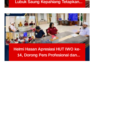
Lubuk Saung Kepahiang Tetapkan
Prioritas RKP Desa 2026, Fokus
Infrastruktur dan Penurunan Stunting
Helmi Hasan Apresiasi HUT IWO ke-
14, Dorong Pers Profesional dan
Berkontribusi untuk Masyarakat