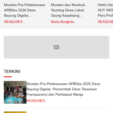
Musdes Pra-Pelaksanaan
Musdes dan Rembuk
Helmi Ha
APBDes 2026 Desa
Stunting Desa Lubuk
HUT IWO 
Bayung Digelar,
Saung Kepahiang
Pers Prof
Pemerintah Desa
Tetapkan Prioritas RKP
Berkontri
HEADLINES
Berita Bengkulu
HEADLIN
Tekankan Transparansi
Desa 2026, Fokus
Masyarak
dan Partisipasi Warga
Infrastruktur dan
Penurunan Stunting
TERKINI
Musdes Pra-Pelaksanaan APBDes 2026 Desa
Bayung Digelar, Pemerintah Desa Tekankan
Transparansi dan Partisipasi Warga
HEADLINES