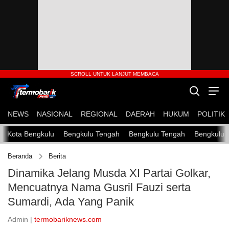
NEWS
NASIONAL
REGIONAL
DAERAH
HUKUM
POLITIK
Kota Bengkulu
Bengkulu Tengah
Bengkulu Tengah
Bengkulu 
Beranda
Berita
Dinamika Jelang Musda XI Partai Golkar,
Mencuatnya Nama Gusril Fauzi serta
Sumardi, Ada Yang Panik
Admin |
termobariknews.com