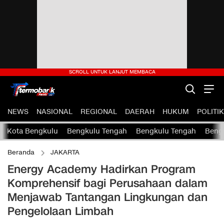
NEWS
NASIONAL
REGIONAL
DAERAH
HUKUM
POLITIK
Kota Bengkulu
Bengkulu Tengah
Bengkulu Tengah
Bengk
Beranda
JAKARTA
Energy Academy Hadirkan Program
Komprehensif bagi Perusahaan dalam
Menjawab Tantangan Lingkungan dan
Pengelolaan Limbah