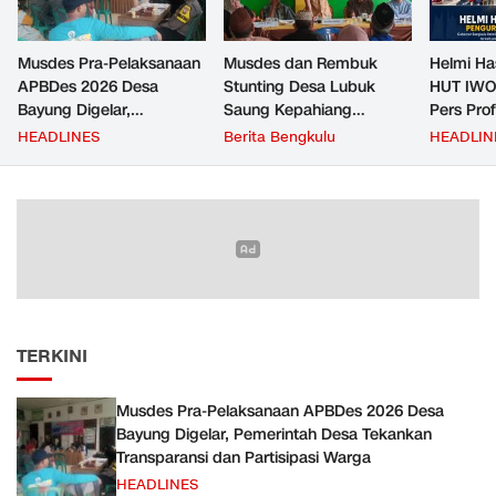
Musdes Pra-Pelaksanaan
Musdes dan Rembuk
Helmi Ha
APBDes 2026 Desa
Stunting Desa Lubuk
HUT IWO
Bayung Digelar,
Saung Kepahiang
Pers Pro
Pemerintah Desa
Tetapkan Prioritas RKP
Berkontr
HEADLINES
Berita Bengkulu
HEADLIN
Tekankan Transparansi
Desa 2026, Fokus
Masyara
dan Partisipasi Warga
Infrastruktur dan
Penurunan Stunting
TERKINI
Musdes Pra-Pelaksanaan APBDes 2026 Desa
Bayung Digelar, Pemerintah Desa Tekankan
Transparansi dan Partisipasi Warga
HEADLINES