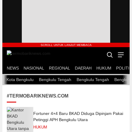
termobariknews.com
Termobarik News – Portal Berita Nasional Terpercaya dan Aktual
NEWS
NASIONAL
REGIONAL
DAERAH
HUKUM
POLITIK
Kota Bengkulu
Bengkulu Tengah
Bengkulu Tengah
Bengkulu
#TERMOBARIKNEWS.COM
Fortuner 4×4 Baru BKAD Diduga Dipinjam Pakai
Petinggi APH Bengkulu Utara
HUKUM