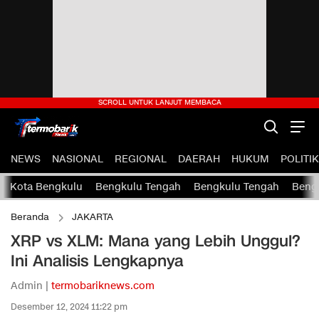
NEWS
NASIONAL
REGIONAL
DAERAH
HUKUM
POLITIK
Kota Bengkulu
Bengkulu Tengah
Bengkulu Tengah
Bengk
Beranda
JAKARTA
XRP vs XLM: Mana yang Lebih Unggul?
Ini Analisis Lengkapnya
Admin |
termobariknews.com
Desember 12, 2024 11:22 pm