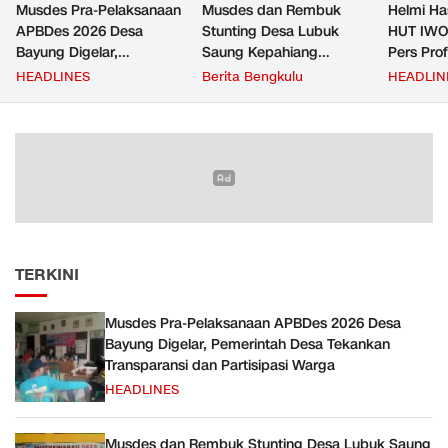
Musdes Pra-Pelaksanaan
Musdes dan Rembuk
Helmi Ha
APBDes 2026 Desa
Stunting Desa Lubuk
HUT IWO
Bayung Digelar,
Saung Kepahiang
Pers Pro
Pemerintah Desa
Tetapkan Prioritas RKP
Berkontr
HEADLINES
Berita Bengkulu
HEADLIN
Tekankan Transparansi
Desa 2026, Fokus
Masyara
dan Partisipasi Warga
Infrastruktur dan
Penurunan Stunting
TERKINI
Musdes Pra-Pelaksanaan APBDes 2026 Desa
Bayung Digelar, Pemerintah Desa Tekankan
Transparansi dan Partisipasi Warga
HEADLINES
Musdes dan Rembuk Stunting Desa Lubuk Saung