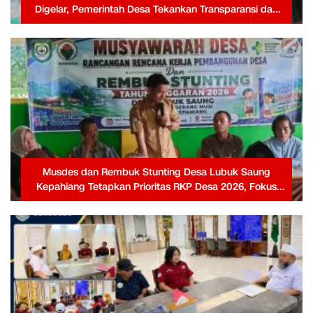
Digelar, Pemerintah Desa Tekankan Transparansi dan
Partisipasi Warga
Musdes dan Rembuk Stunting Desa Lubuk Saung
Kepahiang Tetapkan Prioritas RKP Desa 2026, Fokus
Infrastruktur dan Penurunan Stunting