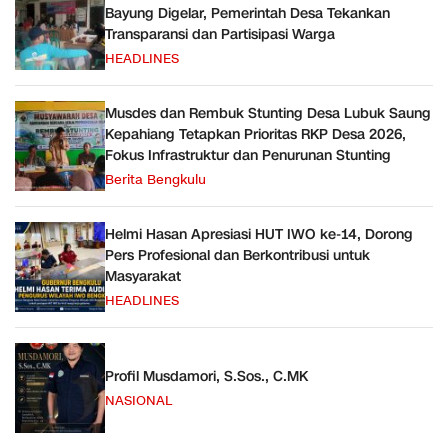
Bayung Digelar, Pemerintah Desa Tekankan
Transparansi dan Partisipasi Warga
HEADLINES
Musdes dan Rembuk Stunting Desa Lubuk Saung
Kepahiang Tetapkan Prioritas RKP Desa 2026,
Fokus Infrastruktur dan Penurunan Stunting
Berita Bengkulu
Helmi Hasan Apresiasi HUT IWO ke-14, Dorong
Pers Profesional dan Berkontribusi untuk
Masyarakat
HEADLINES
Profil Musdamori, S.Sos., C.MK
NASIONAL