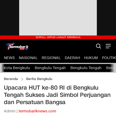
NEWS
NASIONAL
REGIONAL
DAERAH
HUKUM
POLITIK
Kota Bengkulu
Bengkulu Tengah
Bengkulu Tengah
Bengk
Beranda
Berita Bengkulu
Upacara HUT ke-80 RI di Bengkulu
Tengah Sukses Jadi Simbol Perjuangan
dan Persatuan Bangsa
Admin |
termobariknews.com