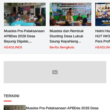
Musdes Pra-Pelaksanaan
Musdes dan Rembuk
Helmi Ha
APBDes 2026 Desa
Stunting Desa Lubuk
HUT IWO
Bayung Digelar,
Saung Kepahiang
Pers Pro
Pemerintah Desa
Tetapkan Prioritas RKP
Berkontr
HEADLINES
Berita Bengkulu
HEADLIN
Tekankan Transparansi
Desa 2026, Fokus
Masyara
dan Partisipasi Warga
Infrastruktur dan
Penurunan Stunting
TERKINI
Musdes Pra-Pelaksanaan APBDes 2026 Desa