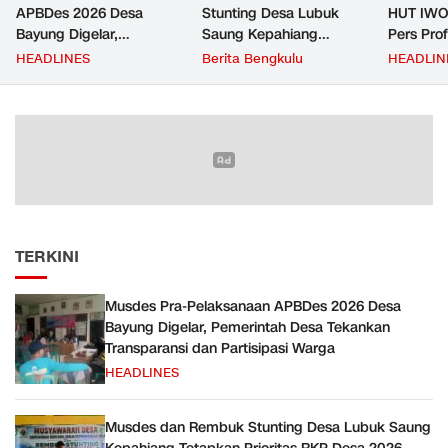
APBDes 2026 Desa
Stunting Desa Lubuk
HUT IWO
Bayung Digelar,
Saung Kepahiang
Pers Pro
Pemerintah Desa
Tetapkan Prioritas RKP
Berkontr
HEADLINES
Berita Bengkulu
HEADLIN
Tekankan Transparansi
Desa 2026, Fokus
Masyara
dan Partisipasi Warga
Infrastruktur dan
Penurunan Stunting
TERKINI
Musdes Pra-Pelaksanaan APBDes 2026 Desa
Bayung Digelar, Pemerintah Desa Tekankan
Transparansi dan Partisipasi Warga
HEADLINES
Musdes dan Rembuk Stunting Desa Lubuk Saung