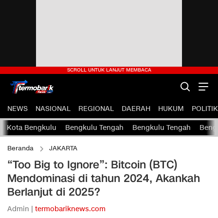
NEWS
NASIONAL
REGIONAL
DAERAH
HUKUM
POLITIK
Kota Bengkulu
Bengkulu Tengah
Bengkulu Tengah
Bengk
Beranda
JAKARTA
“Too Big to Ignore”: Bitcoin (BTC)
Mendominasi di tahun 2024, Akankah
Berlanjut di 2025?
Admin |
termobariknews.com