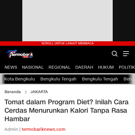
NEWS
NASIONAL
REGIONAL
DAERAH
HUKUM
POLITIK
Kota Bengkulu
Bengkulu Tengah
Bengkulu Tengah
Bengk
Beranda
JAKARTA
Tomat dalam Program Diet? Inilah Cara
Cerdas Menurunkan Kalori Tanpa Rasa
Hambar
Admin |
termobariknews.com