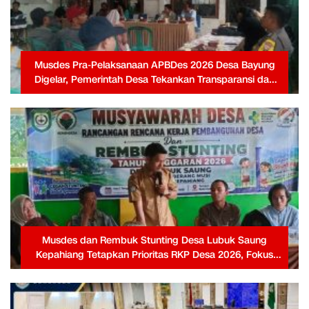
Musdes Pra-Pelaksanaan APBDes 2026 Desa Bayung
Digelar, Pemerintah Desa Tekankan Transparansi dan
Partisipasi Warga
Musdes dan Rembuk Stunting Desa Lubuk Saung
Kepahiang Tetapkan Prioritas RKP Desa 2026, Fokus
Infrastruktur dan Penurunan Stunting