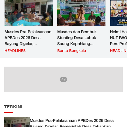
Musdes Pra-Pelaksanaan
Musdes dan Rembuk
Helmi Ha
APBDes 2026 Desa
Stunting Desa Lubuk
HUT IWO
Bayung Digelar,
Saung Kepahiang
Pers Pro
Pemerintah Desa
Tetapkan Prioritas RKP
Berkontr
HEADLINES
Berita Bengkulu
HEADLIN
Tekankan Transparansi
Desa 2026, Fokus
Masyara
dan Partisipasi Warga
Infrastruktur dan
Penurunan Stunting
TERKINI
Musdes Pra-Pelaksanaan APBDes 2026 Desa
Bayung Digelar, Pemerintah Desa Tekankan