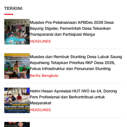
TERKINI
Musdes Pra-Pelaksanaan APBDes 2026 Desa
Bayung Digelar, Pemerintah Desa Tekankan
Transparansi dan Partisipasi Warga
HEADLINES
Musdes dan Rembuk Stunting Desa Lubuk Saung
Kepahiang Tetapkan Prioritas RKP Desa 2026,
Fokus Infrastruktur dan Penurunan Stunting
Berita Bengkulu
Helmi Hasan Apresiasi HUT IWO ke-14, Dorong
Pers Profesional dan Berkontribusi untuk
Masyarakat
HEADLINES