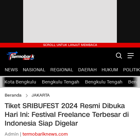
NEWS
NASIONAL
REGIONAL
DAERAH
HUKUM
POLITIK
Kota Bengkulu
Bengkulu Tengah
Bengkulu Tengah
Bengk
Beranda
JAKARTA
Tiket SRIBUFEST 2024 Resmi Dibuka
Hari Ini: Festival Freelance Terbesar di
Indonesia Siap Digelar
Admin |
termobariknews.com