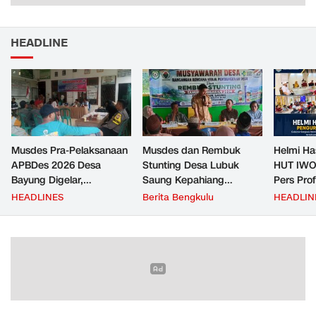
HEADLINE
Musdes Pra-Pelaksanaan
Musdes dan Rembuk
Helmi Ha
APBDes 2026 Desa
Stunting Desa Lubuk
HUT IWO
Bayung Digelar,
Saung Kepahiang
Pers Pro
Pemerintah Desa
Tetapkan Prioritas RKP
Berkontr
HEADLINES
Berita Bengkulu
HEADLIN
Tekankan Transparansi
Desa 2026, Fokus
Masyara
dan Partisipasi Warga
Infrastruktur dan
Penurunan Stunting