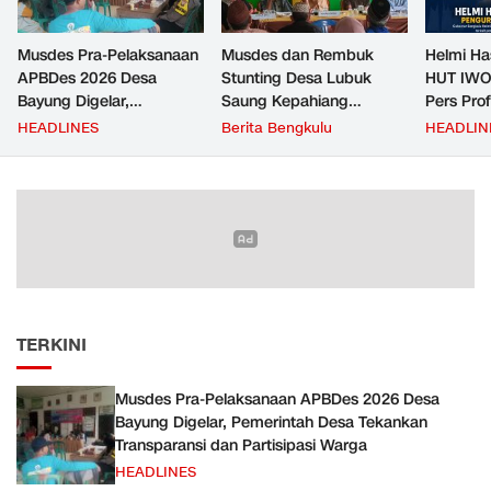
Musdes Pra-Pelaksanaan
Musdes dan Rembuk
Helmi Ha
APBDes 2026 Desa
Stunting Desa Lubuk
HUT IWO
Bayung Digelar,
Saung Kepahiang
Pers Pro
Pemerintah Desa
Tetapkan Prioritas RKP
Berkontr
HEADLINES
Berita Bengkulu
HEADLIN
Tekankan Transparansi
Desa 2026, Fokus
Masyara
dan Partisipasi Warga
Infrastruktur dan
Penurunan Stunting
TERKINI
Musdes Pra-Pelaksanaan APBDes 2026 Desa
Bayung Digelar, Pemerintah Desa Tekankan
Transparansi dan Partisipasi Warga
HEADLINES