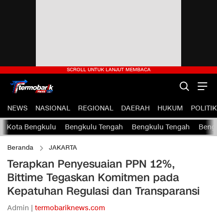
NEWS
NASIONAL
REGIONAL
DAERAH
HUKUM
POLITIK
Kota Bengkulu
Bengkulu Tengah
Bengkulu Tengah
Bengk
Beranda
JAKARTA
Terapkan Penyesuaian PPN 12%,
Bittime Tegaskan Komitmen pada
Kepatuhan Regulasi dan Transparansi
Admin |
termobariknews.com