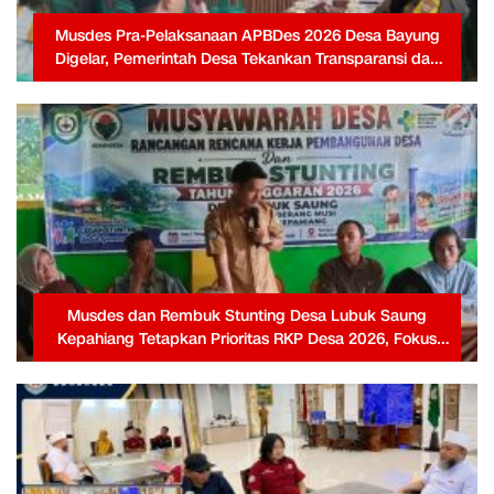
Musdes Pra-Pelaksanaan APBDes 2026 Desa Bayung
Digelar, Pemerintah Desa Tekankan Transparansi dan
Partisipasi Warga
Musdes dan Rembuk Stunting Desa Lubuk Saung
Kepahiang Tetapkan Prioritas RKP Desa 2026, Fokus
Infrastruktur dan Penurunan Stunting