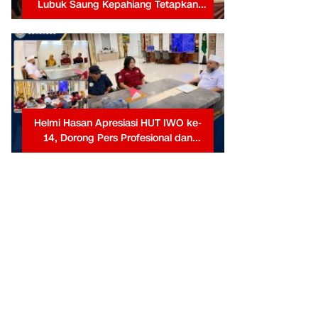
Lubuk Saung Kepahiang Tetapkan
Prioritas RKP Desa 2026, Fokus
Infrastruktur dan Penurunan Stunting
Helmi Hasan Apresiasi HUT IWO ke-
14, Dorong Pers Profesional dan
Berkontribusi untuk Masyarakat