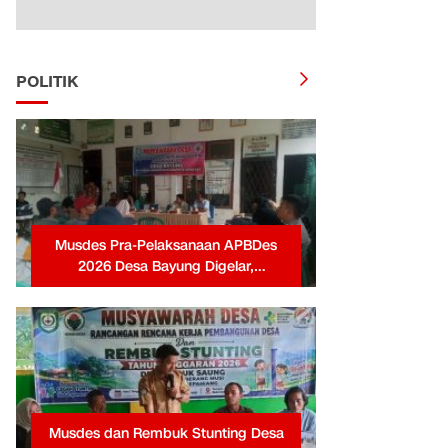
POLITIK
Musdes Pra-Pelaksanaan APBDes
2026 Desa Bayung Digelar,
Pemerintah Desa Tekankan
Transparansi dan Partisipasi Warga
Musdes dan Rembuk Stunting Desa