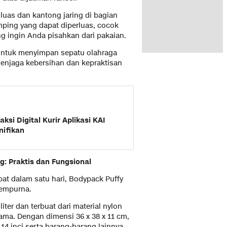
uas dan kantong jaring di bagian
mping yang dapat diperluas, cocok
g ingin Anda pisahkan dari pakaian.
untuk menyimpan sepatu olahraga
enjaga kebersihan dan kepraktisan
ksi Digital Kurir Aplikasi KAI
nifikan
g: Praktis dan Fungsional
at dalam satu hari, Bodypack Puffy
sempurna.
liter dan terbuat dari material nylon
ama. Dengan dimensi 36 x 38 x 11 cm,
4 inci serta barang-barang lainnya.