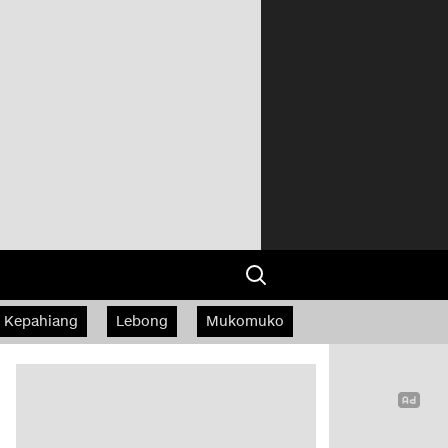
Kepahiang
Lebong
Mukomuko