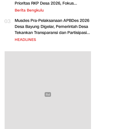
Prioritas RKP Desa 2026, Fokus
Infrastruktur dan Penurunan Stunting
Berita Bengkulu
03
Musdes Pra-Pelaksanaan APBDes 2026
Desa Bayung Digelar, Pemerintah Desa
Tekankan Transparansi dan Partisipasi
Warga
HEADLINES