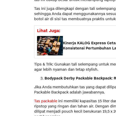
Tas ini juga dilengkapi dengan tali selempan
sehingga Anda dapat menggunakannya sesua
botol air di sisi tas membuatnya praktis untu
Lihat Juga:
Kinerja KALOG Express Cetak
Konsistensi Pertumbuhan La
Tips & Trik: Gunakan tali selempang untuk m
agar lebih nyaman dan tetap stylish.
Bodypack Derby Packable Backpack: R
Jika Anda membutuhkan tas yang dapat dilip
Packable Backpack adalah jawabannya.
Tas packable
ini memiliki kapasitas 15 liter da
ripstop yang ringan dan tahan air. Dengan dime
dilipat menjadi pouch kecil berukuran 19,5 x 