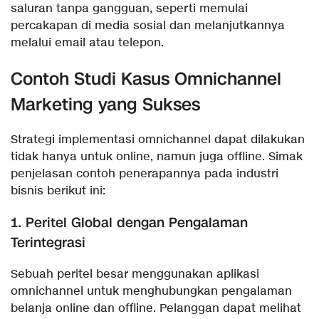
saluran tanpa gangguan, seperti memulai
percakapan di media sosial dan melanjutkannya
melalui email atau telepon.
Contoh Studi Kasus Omnichannel
Marketing yang Sukses
Strategi implementasi omnichannel dapat dilakukan
tidak hanya untuk online, namun juga offline. Simak
penjelasan contoh penerapannya pada industri
bisnis berikut ini:
1. Peritel Global dengan Pengalaman
Terintegrasi
Sebuah peritel besar menggunakan aplikasi
omnichannel untuk menghubungkan pengalaman
belanja online dan offline. Pelanggan dapat melihat