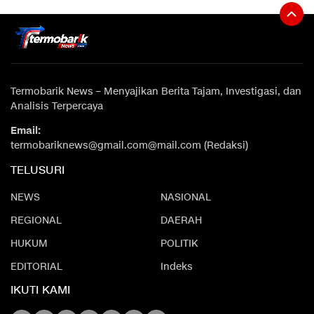
Termobarik News – Menyajikan Berita Tajam, Investigasi, dan
Analisis Terpercaya
Email:
termobariknews@gmail.com@mail.com (Redaksi)
TELUSURI
NEWS
NASIONAL
REGIONAL
DAERAH
HUKUM
POLITIK
EDITORIAL
Indeks
IKUTI KAMI