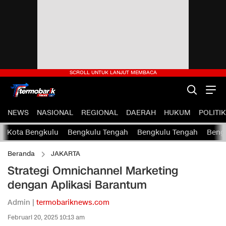
NEWS
NASIONAL
REGIONAL
DAERAH
HUKUM
POLITIK
Kota Bengkulu
Bengkulu Tengah
Bengkulu Tengah
Bengk
Beranda
JAKARTA
Strategi Omnichannel Marketing
dengan Aplikasi Barantum
Admin |
termobariknews.com
Februari 20, 2025 10:13 am