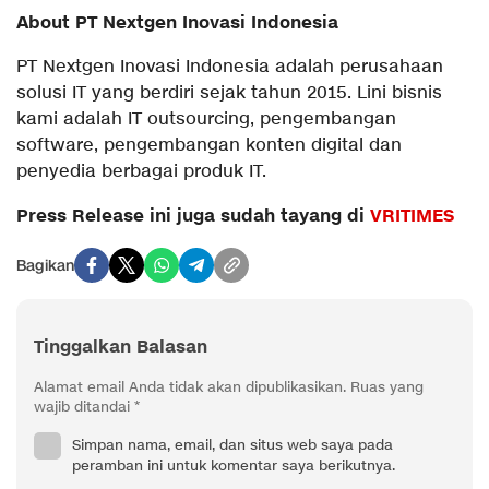
About PT Nextgen Inovasi Indonesia
PT Nextgen Inovasi Indonesia adalah perusahaan
solusi IT yang berdiri sejak tahun 2015. Lini bisnis
kami adalah IT outsourcing, pengembangan
software, pengembangan konten digital dan
penyedia berbagai produk IT.
Press Release ini juga sudah tayang di
VRITIMES
Bagikan
Tinggalkan Balasan
Alamat email Anda tidak akan dipublikasikan.
Ruas yang
wajib ditandai
*
Simpan nama, email, dan situs web saya pada
peramban ini untuk komentar saya berikutnya.