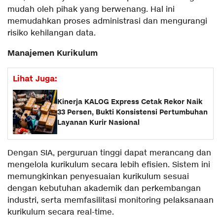
mudah oleh pihak yang berwenang. Hal ini
memudahkan proses administrasi dan mengurangi
risiko kehilangan data.
Manajemen Kurikulum
Lihat Juga:
Kinerja KALOG Express Cetak Rekor Naik
33 Persen, Bukti Konsistensi Pertumbuhan
Layanan Kurir Nasional
Dengan SIA, perguruan tinggi dapat merancang dan
mengelola kurikulum secara lebih efisien. Sistem ini
memungkinkan penyesuaian kurikulum sesuai
dengan kebutuhan akademik dan perkembangan
industri, serta memfasilitasi monitoring pelaksanaan
kurikulum secara real-time.