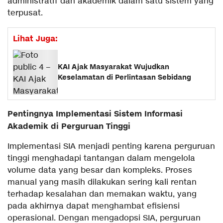
administratif dan akademik dalam satu sistem yang
terpusat.
Lihat Juga:
KAI Ajak Masyarakat Wujudkan
Keselamatan di Perlintasan Sebidang
Pentingnya Implementasi Sistem Informasi
Akademik di Perguruan Tinggi
Implementasi SIA menjadi penting karena perguruan
tinggi menghadapi tantangan dalam mengelola
volume data yang besar dan kompleks. Proses
manual yang masih dilakukan sering kali rentan
terhadap kesalahan dan memakan waktu, yang
pada akhirnya dapat menghambat efisiensi
operasional. Dengan mengadopsi SIA, perguruan