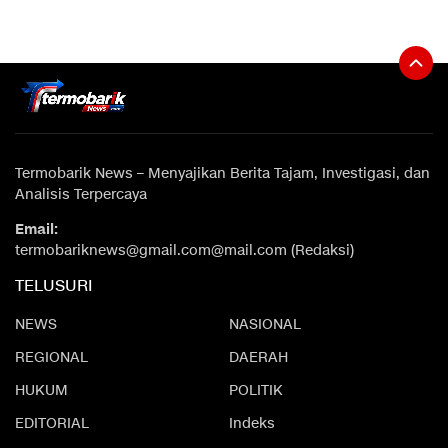
Termobarik News – Menyajikan Berita Tajam, Investigasi, dan
Analisis Terpercaya
Email:
termobariknews@gmail.com@mail.com (Redaksi)
TELUSURI
NEWS
NASIONAL
REGIONAL
DAERAH
HUKUM
POLITIK
EDITORIAL
Indeks