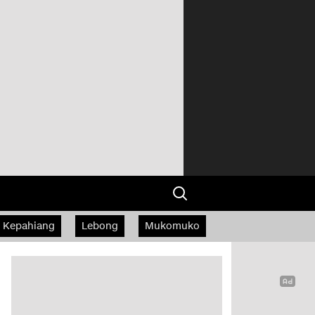
Kepahiang
Lebong
Mukomuko