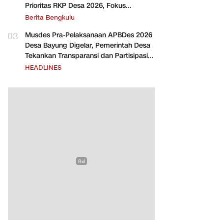
Prioritas RKP Desa 2026, Fokus
Infrastruktur dan Penurunan Stunting
Berita Bengkulu
03
Musdes Pra-Pelaksanaan APBDes 2026
Desa Bayung Digelar, Pemerintah Desa
Tekankan Transparansi dan Partisipasi
Warga
HEADLINES