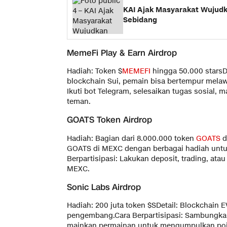
KAI Ajak Masyarakat Wujudk
Sebidang
MemeFi Play & Earn Airdrop
Hadiah: Token $
MEMEFI
hingga 50.000 starsDe
blockchain Sui, pemain bisa bertempur melaw
Ikuti bot Telegram, selesaikan tugas sosial,
teman.
GOATS Token Airdrop
Hadiah: Bagian dari 8.000.000 token
GOATS
d
GOATS di MEXC dengan berbagai hadiah untuk
Berpartisipasi: Lakukan deposit, trading, ata
MEXC.
Sonic Labs Airdrop
Hadiah: 200 juta token $SDetail: Blockchain 
pengembang.Cara Berpartisipasi: Sambungkan
mainkan permainan untuk mengumpulkan poi