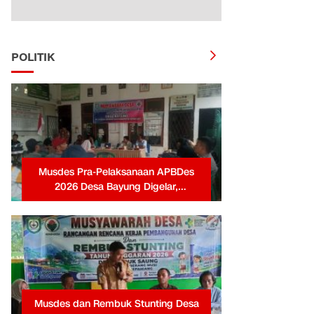
POLITIK
Musdes Pra-Pelaksanaan APBDes
2026 Desa Bayung Digelar,
Pemerintah Desa Tekankan
Transparansi dan Partisipasi Warga
Musdes dan Rembuk Stunting Desa