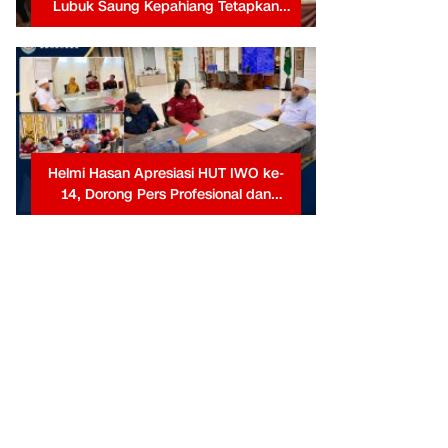
Lubuk Saung Kepahiang Tetapkan
Prioritas RKP Desa 2026, Fokus
Infrastruktur dan Penurunan Stunting
Helmi Hasan Apresiasi HUT IWO ke-
14, Dorong Pers Profesional dan
Berkontribusi untuk Masyarakat