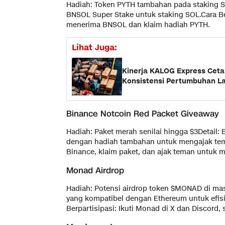
Hadiah: Token PYTH tambahan pada staking S
BNSOL Super Stake untuk staking SOL.Cara Be
menerima BNSOL dan klaim hadiah PYTH.
Lihat Juga:
Kinerja KALOG Express Cetak
Konsistensi Pertumbuhan La
Binance Notcoin Red Packet Giveaway
Hadiah: Paket merah senilai hingga $3Detail
dengan hadiah tambahan untuk mengajak teman
Binance, klaim paket, dan ajak teman untuk 
Monad Airdrop
Hadiah: Potensi airdrop token $MONAD di mas
yang kompatibel dengan Ethereum untuk efisie
Berpartisipasi: Ikuti Monad di X dan Discord, 