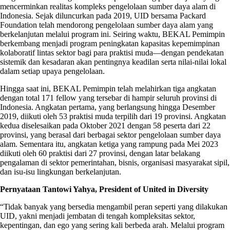
mencerminkan realitas kompleks pengelolaan sumber daya alam di
Indonesia. Sejak diluncurkan pada 2019, UID bersama Packard
Foundation telah mendorong pengelolaan sumber daya alam yang
berkelanjutan melalui program ini. Seiring waktu, BEKAL Pemimpin
berkembang menjadi program peningkatan kapasitas kepemimpinan
kolaboratif lintas sektor bagi para praktisi muda—dengan pendekatan
sistemik dan kesadaran akan pentingnya keadilan serta nilai-nilai lokal
dalam setiap upaya pengelolaan.
Hingga saat ini, BEKAL Pemimpin telah melahirkan tiga angkatan
dengan total 171 fellow yang tersebar di hampir seluruh provinsi di
Indonesia. Angkatan pertama, yang berlangsung hingga Desember
2019, diikuti oleh 53 praktisi muda terpilih dari 19 provinsi. Angkatan
kedua diselesaikan pada Oktober 2021 dengan 58 peserta dari 22
provinsi, yang berasal dari berbagai sektor pengelolaan sumber daya
alam. Sementara itu, angkatan ketiga yang rampung pada Mei 2023
diikuti oleh 60 praktisi dari 27 provinsi, dengan latar belakang
pengalaman di sektor pemerintahan, bisnis, organisasi masyarakat sipil,
dan isu-isu lingkungan berkelanjutan.
Pernyataan Tantowi Yahya, President of United in Diversity
“Tidak banyak yang bersedia mengambil peran seperti yang dilakukan
UID, yakni menjadi jembatan di tengah kompleksitas sektor,
kepentingan, dan ego yang sering kali berbeda arah. Melalui program