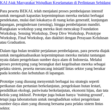
KAI Ajak Masyarakat Wujudkan Keselamatan di Perlintasan Sebidang
Para peserta BEKAL telah menjalani proses pembelajaran intensif
untuk mengasah kapasitas kepemimpinan mereka melalui berbagai
pendekatan, mulai dari lokakarya di ruang kelas generatif, kunjungan
lapangan, penginderaan (sensing), hingga pembelajaran mandiri.
Rangkaian workshop yang mereka ikuti mencakup Foundation
Workshop, Sensing Workshop, Deep Dive Workshop, Prototype
Workshop, Final Workshop, dan diakhiri dengan Perayaan Kelulusan
atau Graduation.
Dalam tiga bulan terakhir perjalanan pembelajaran, para peserta diajak
untuk mengaktualisasikan kepemimpinan mereka melalui tantangan
nyata dalam pengelolaan sumber daya alam di Indonesia. Melalui
proses prototyping yang berangkat dari kegelisahan mereka sebagai
pelaku sistem, peserta merancang inisiatif lintas sektor yang berakar
pada konteks dan kebutuhan di lapangan.
Prototipe yang diusung menyentuh berbagai isu strategis seperti
perikanan dan pertanian berkelanjutan, pengelolaan hutan lestari,
pendidikan ekologi, pariwisata berkelanjutan, ekonomi hijau, dan tata
kelola yang inklusif. Prototipe juga bukan hanya ‘training ground’,
tetapi juga laboratorium untuk menghadirkan solusi pengelolaan
sumber daya alam yang diusung bersama para pelaku sistem lintas
sektor.