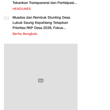
Tekankan Transparansi dan Partisipasi
Warga
HEADLINES
03
Musdes dan Rembuk Stunting Desa
Lubuk Saung Kepahiang Tetapkan
Prioritas RKP Desa 2026, Fokus
Infrastruktur dan Penurunan Stunting
Berita Bengkulu