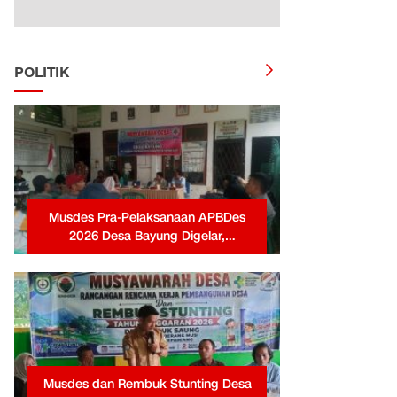
POLITIK
Musdes Pra-Pelaksanaan APBDes
2026 Desa Bayung Digelar,
Pemerintah Desa Tekankan
Transparansi dan Partisipasi Warga
Musdes dan Rembuk Stunting Desa