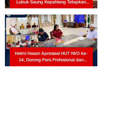
Lubuk Saung Kepahiang Tetapkan
Prioritas RKP Desa 2026, Fokus
Infrastruktur dan Penurunan Stunting
Helmi Hasan Apresiasi HUT IWO ke-
14, Dorong Pers Profesional dan
Berkontribusi untuk Masyarakat