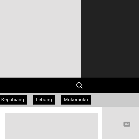
Kepahiang
Lebong
Mukomuko