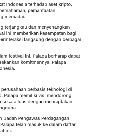
 Indonesia terhadap aset kripto,
n pemahaman, pemanfaatan,
ng memadai.
ng terjangkau dan menyenangkan
ival ini memberikan kesempatan bagi
erinteraksi langsung dengan berbagai
m festival ini, Palapa berharap dapat
. Tekankan komitmennya, Palapa
onesia.
 perusahaan berbasis teknologi di
to. Palapa memiliki visi mendorong
n secara luas dengan menciptakan
engguna.
oleh Badan Pengawas Perdagangan
 Palapa telah masuk ke dalam daftar
t ini.