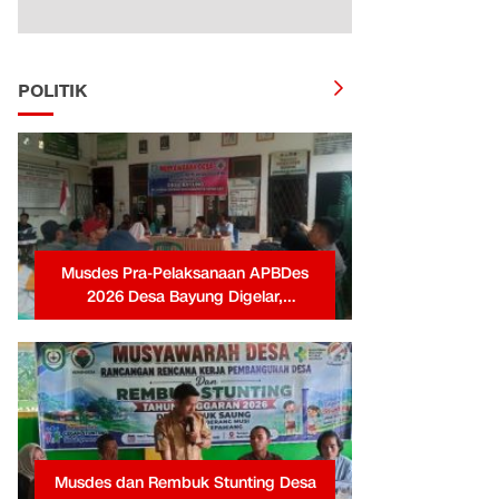
POLITIK
Musdes Pra-Pelaksanaan APBDes
2026 Desa Bayung Digelar,
Pemerintah Desa Tekankan
Transparansi dan Partisipasi Warga
Musdes dan Rembuk Stunting Desa