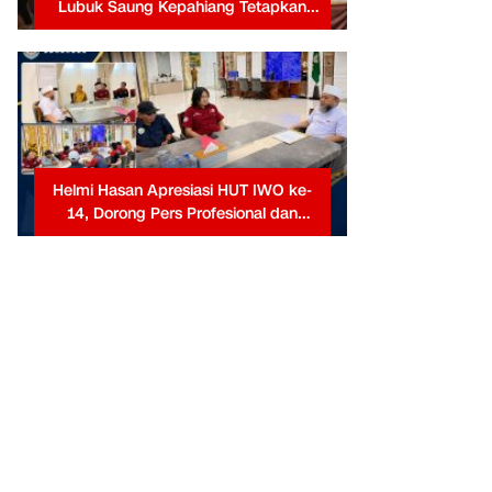
Lubuk Saung Kepahiang Tetapkan
Prioritas RKP Desa 2026, Fokus
Infrastruktur dan Penurunan Stunting
Helmi Hasan Apresiasi HUT IWO ke-
14, Dorong Pers Profesional dan
Berkontribusi untuk Masyarakat