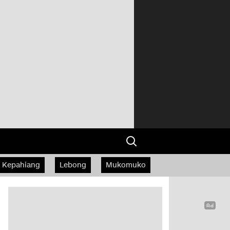
Kepahiang
Lebong
Mukomuko