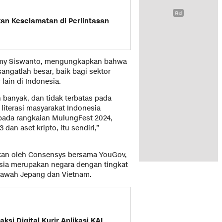
an Keselamatan di Perlintasan
Jimmy Siswanto, mengungkapkan bahwa
angatlah besar, baik bagi sektor
lain di Indonesia.
 banyak, dan tidak terbatas pada
literasi masyarakat Indonesia
a pada rangkaian MulungFest 2024,
an aset kripto, itu sendiri,”
kukan oleh Consensys bersama YouGov,
esia merupakan negara dengan tingkat
bawah Jepang dan Vietnam.
ksi Digital Kurir Aplikasi KAI