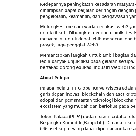
Kedepannya peningkatan kesadaran masyarakat
diharapkan dapat berjalan beriringan denga
pengelolaan, keamanan, dan pengawasan ya
MulungFest menjadi wadah edukasi web3 ya
untuk diikuti. Dibungkus dengan ciamik, fest
masyarakat untuk dapat lebih mengenal dan b
proyek, juga penggiat Web3.
Memantapkan langkah untuk ambil bagian dala
lebih banyak unjuk aksi pada gelaran serupa
bertekad dorong edukasi industri Web3 di Ind
About Palapa
Palapa melalui PT Global Karya Wisesa adalah
garis depan inovasi blockchain dan aset krip
adopsi dan pemanfaatan teknologi blockchai
ekosistem yang mudah dan berfokus pada p
Token Palapa (PLPA) sudah resmi terdaftar 
Berjangka Komoditi (Bappebti). Dimana token
545 aset kripto yang dapat diperdagangkan saa