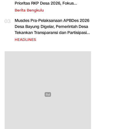
Prioritas RKP Desa 2026, Fokus
Infrastruktur dan Penurunan Stunting
Berita Bengkulu
03
Musdes Pra-Pelaksanaan APBDes 2026
Desa Bayung Digelar, Pemerintah Desa
Tekankan Transparansi dan Partisipasi
Warga
HEADLINES