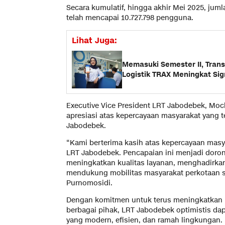
Secara kumulatif, hingga akhir Mei 2025, ju
telah mencapai 10.727.798 pengguna.
Lihat Juga:
Memasuki Semester II, Transa
Logistik TRAX Meningkat Sig
Executive Vice President LRT Jabodebek, M
apresiasi atas kepercayaan masyarakat yang 
Jabodebek.
“Kami berterima kasih atas kepercayaan masy
LRT Jabodebek. Pencapaian ini menjadi doro
meningkatkan kualitas layanan, menghadirkan
mendukung mobilitas masyarakat perkotaan se
Purnomosidi.
Dengan komitmen untuk terus meningkatkan 
berbagai pihak, LRT Jabodebek optimistis da
yang modern, efisien, dan ramah lingkungan.