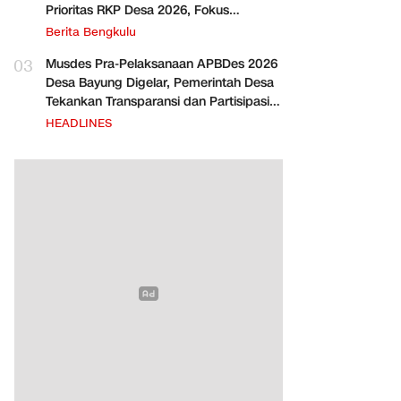
Prioritas RKP Desa 2026, Fokus
Infrastruktur dan Penurunan Stunting
Berita Bengkulu
03
Musdes Pra-Pelaksanaan APBDes 2026
Desa Bayung Digelar, Pemerintah Desa
Tekankan Transparansi dan Partisipasi
Warga
HEADLINES