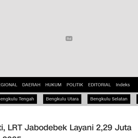
EGIONAL
DAERAH
HUKUM
POLITIK
EDITORIAL
Indeks
engkulu Tengah
Bengkulu Utara
Bengkulu Selatan
i, LRT Jabodebek Layani 2,29 Juta