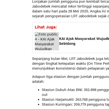
Lonjakan jumlah pengguna pun kembali tercata
Jabodebek mencatat rekor tertinggi sepanjan
dalam satu hari pada 28 Mei 2025. Angka ini
sejarah pengoperasian LRT Jabodebek sejak d
Lihat Juga:
KAI Ajak Masyarakat Wujudk
Sebidang
Sepanjang bulan Mei, LRT Jabodebek juga tel
dengan tingkat ketepatan waktu (On Time Pe
menunjukkan konsistensi dalam pelayanan yan
Adapun tiga stasiun dengan jumlah pengguna
adalah:
Stasiun Dukuh Atas BNI: 352.898 pengg
out
Stasiun Harjamukti: 263.768 pengguna t
Stasiun Kuningan: 206.779 pengguna ta