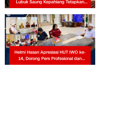
Lubuk Saung Kepahiang Tetapkan
Prioritas RKP Desa 2026, Fokus
Infrastruktur dan Penurunan Stunting
Helmi Hasan Apresiasi HUT IWO ke-
14, Dorong Pers Profesional dan
Berkontribusi untuk Masyarakat