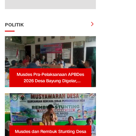
POLITIK
Musdes Pra-Pelaksanaan APBDes
2026 Desa Bayung Digelar,
Pemerintah Desa Tekankan
Transparansi dan Partisipasi Warga
Musdes dan Rembuk Stunting Desa