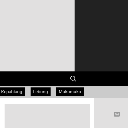
Kepahiang
Lebong
Mukomuko