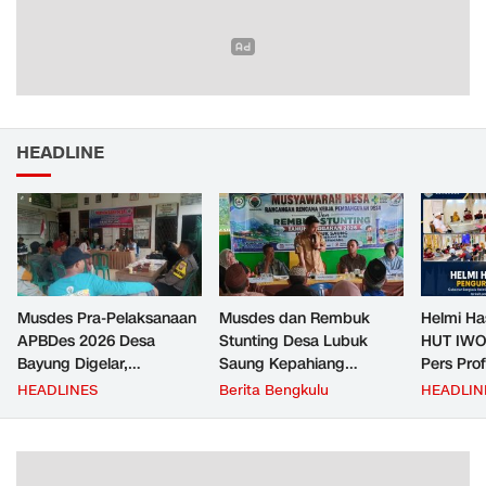
HEADLINE
Musdes Pra-Pelaksanaan
Musdes dan Rembuk
Helmi Ha
APBDes 2026 Desa
Stunting Desa Lubuk
HUT IWO
Bayung Digelar,
Saung Kepahiang
Pers Pro
Pemerintah Desa
Tetapkan Prioritas RKP
Berkontr
HEADLINES
Berita Bengkulu
HEADLIN
Tekankan Transparansi
Desa 2026, Fokus
Masyara
dan Partisipasi Warga
Infrastruktur dan
Penurunan Stunting