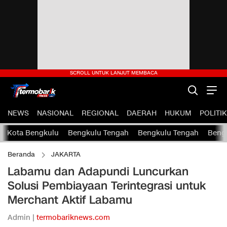
NEWS
NASIONAL
REGIONAL
DAERAH
HUKUM
POLITIK
Kota Bengkulu
Bengkulu Tengah
Bengkulu Tengah
Bengk
Beranda
JAKARTA
Labamu dan Adapundi Luncurkan
Solusi Pembiayaan Terintegrasi untuk
Merchant Aktif Labamu
Admin |
termobariknews.com