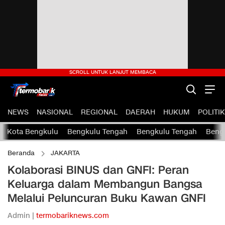
NEWS
NASIONAL
REGIONAL
DAERAH
HUKUM
POLITIK
Kota Bengkulu
Bengkulu Tengah
Bengkulu Tengah
Bengk
Beranda
JAKARTA
Kolaborasi BINUS dan GNFI: Peran
Keluarga dalam Membangun Bangsa
Melalui Peluncuran Buku Kawan GNFI
Admin |
termobariknews.com