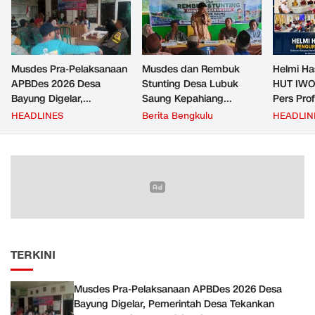
Musdes Pra-Pelaksanaan
Musdes dan Rembuk
Helmi Ha
APBDes 2026 Desa
Stunting Desa Lubuk
HUT IWO
Bayung Digelar,
Saung Kepahiang
Pers Pro
Pemerintah Desa
Tetapkan Prioritas RKP
Berkontr
HEADLINES
Berita Bengkulu
HEADLIN
Tekankan Transparansi
Desa 2026, Fokus
Masyara
dan Partisipasi Warga
Infrastruktur dan
Penurunan Stunting
TERKINI
Musdes Pra-Pelaksanaan APBDes 2026 Desa
Bayung Digelar, Pemerintah Desa Tekankan