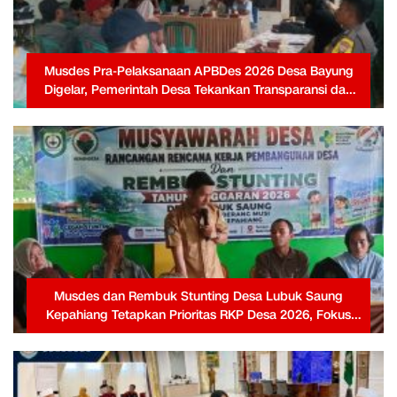
Musdes Pra-Pelaksanaan APBDes 2026 Desa Bayung
Digelar, Pemerintah Desa Tekankan Transparansi dan
Partisipasi Warga
Musdes dan Rembuk Stunting Desa Lubuk Saung
Kepahiang Tetapkan Prioritas RKP Desa 2026, Fokus
Infrastruktur dan Penurunan Stunting