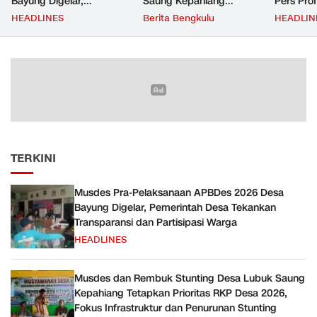
Bayung Digelar,
Saung Kepahiang
Pers Pro
Pemerintah Desa
Tetapkan Prioritas RKP
Berkontr
HEADLINES
Berita Bengkulu
HEADLIN
Tekankan Transparansi
Desa 2026, Fokus
Masyara
dan Partisipasi Warga
Infrastruktur dan
Penurunan Stunting
TERKINI
Musdes Pra-Pelaksanaan APBDes 2026 Desa
Bayung Digelar, Pemerintah Desa Tekankan
Transparansi dan Partisipasi Warga
HEADLINES
Musdes dan Rembuk Stunting Desa Lubuk Saung
Kepahiang Tetapkan Prioritas RKP Desa 2026,
Fokus Infrastruktur dan Penurunan Stunting