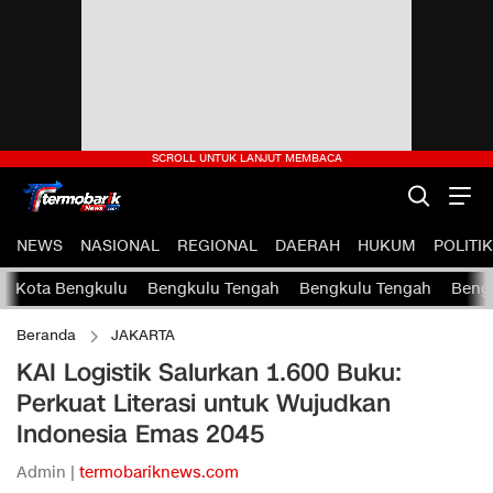
NEWS
NASIONAL
REGIONAL
DAERAH
HUKUM
POLITIK
Kota Bengkulu
Bengkulu Tengah
Bengkulu Tengah
Bengk
Beranda
JAKARTA
KAI Logistik Salurkan 1.600 Buku:
Perkuat Literasi untuk Wujudkan
Indonesia Emas 2045
Admin |
termobariknews.com