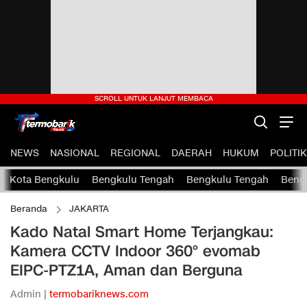
NEWS
NASIONAL
REGIONAL
DAERAH
HUKUM
POLITIK
Kota Bengkulu
Bengkulu Tengah
Bengkulu Tengah
Bengk
Beranda
JAKARTA
Kado Natal Smart Home Terjangkau:
Kamera CCTV Indoor 360° evomab
EIPC-PTZ1A, Aman dan Berguna
Admin |
termobariknews.com