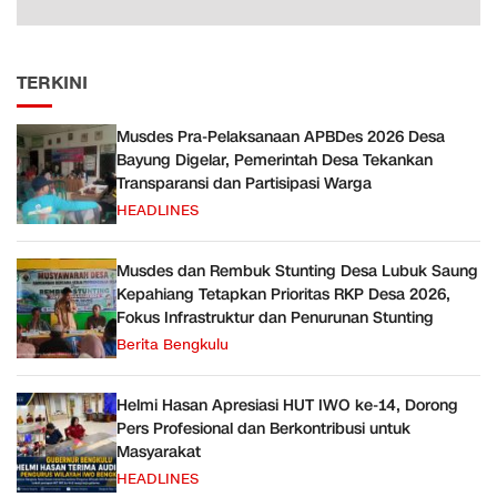
TERKINI
Musdes Pra-Pelaksanaan APBDes 2026 Desa
Bayung Digelar, Pemerintah Desa Tekankan
Transparansi dan Partisipasi Warga
HEADLINES
Musdes dan Rembuk Stunting Desa Lubuk Saung
Kepahiang Tetapkan Prioritas RKP Desa 2026,
Fokus Infrastruktur dan Penurunan Stunting
Berita Bengkulu
Helmi Hasan Apresiasi HUT IWO ke-14, Dorong
Pers Profesional dan Berkontribusi untuk
Masyarakat
HEADLINES