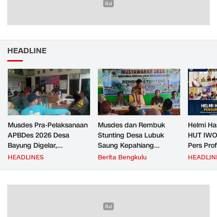
HEADLINE
Musdes Pra-Pelaksanaan
Musdes dan Rembuk
Helmi Ha
APBDes 2026 Desa
Stunting Desa Lubuk
HUT IWO
Bayung Digelar,
Saung Kepahiang
Pers Pro
Pemerintah Desa
Tetapkan Prioritas RKP
Berkontr
HEADLINES
Berita Bengkulu
HEADLIN
Tekankan Transparansi
Desa 2026, Fokus
Masyara
dan Partisipasi Warga
Infrastruktur dan
Penurunan Stunting