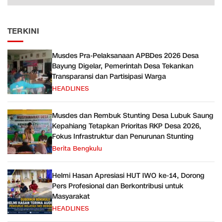
TERKINI
Musdes Pra-Pelaksanaan APBDes 2026 Desa
Bayung Digelar, Pemerintah Desa Tekankan
Transparansi dan Partisipasi Warga
HEADLINES
Musdes dan Rembuk Stunting Desa Lubuk Saung
Kepahiang Tetapkan Prioritas RKP Desa 2026,
Fokus Infrastruktur dan Penurunan Stunting
Berita Bengkulu
Helmi Hasan Apresiasi HUT IWO ke-14, Dorong
Pers Profesional dan Berkontribusi untuk
Masyarakat
HEADLINES