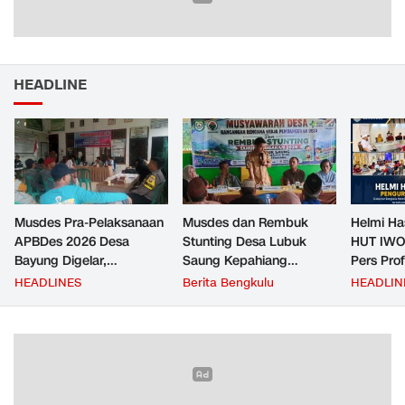
HEADLINE
Musdes Pra-Pelaksanaan
Musdes dan Rembuk
Helmi Ha
APBDes 2026 Desa
Stunting Desa Lubuk
HUT IWO
Bayung Digelar,
Saung Kepahiang
Pers Pro
Pemerintah Desa
Tetapkan Prioritas RKP
Berkontr
HEADLINES
Berita Bengkulu
HEADLIN
Tekankan Transparansi
Desa 2026, Fokus
Masyara
dan Partisipasi Warga
Infrastruktur dan
Penurunan Stunting