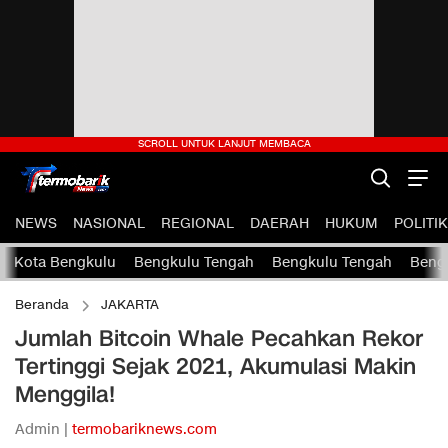
NEWS
NASIONAL
REGIONAL
DAERAH
HUKUM
POLITIK
Kota Bengkulu
Bengkulu Tengah
Bengkulu Tengah
Bengk
Beranda
JAKARTA
Jumlah Bitcoin Whale Pecahkan Rekor
Tertinggi Sejak 2021, Akumulasi Makin
Menggila!
Admin |
termobariknews.com