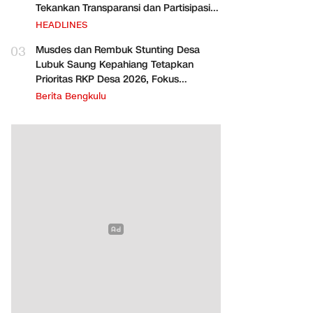
Tekankan Transparansi dan Partisipasi
Warga
HEADLINES
03
Musdes dan Rembuk Stunting Desa
Lubuk Saung Kepahiang Tetapkan
Prioritas RKP Desa 2026, Fokus
Infrastruktur dan Penurunan Stunting
Berita Bengkulu