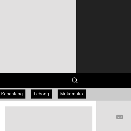
Kepahiang
Lebong
Mukomuko