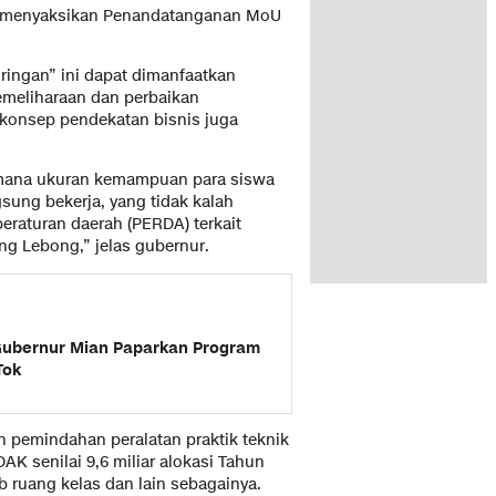
ut menyaksikan Penandatanganan MoU
 ringan” ini dapat dimanfaatkan
meliharaan dan perbaikan
 konsep pendekatan bisnis juga
uh mana ukuran kemampuan para siswa
sung bekerja, yang tidak kalah
raturan daerah (PERDA) terkait
g Lebong,” jelas gubernur.
l Gubernur Mian Paparkan Program
Tok
pemindahan peralatan praktik teknik
AK senilai 9,6 miliar alokasi Tahun
 ruang kelas dan lain sebagainya.