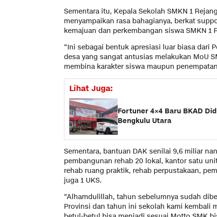
Sementara itu, Kepala Sekolah SMKN 1 Reja
menyampaikan rasa bahagianya, berkat supp
kemajuan dan perkembangan siswa SMKN 1 R
“Ini sebagai bentuk apresiasi luar biasa dari
desa yang sangat antusias melakukan MoU S
membina karakter siswa maupun penempatan l
Lihat Juga:
Fortuner 4×4 Baru BKAD Did
Bengkulu Utara
Sementara, bantuan DAK senilai 9,6 miliar na
pembangunan rehab 20 lokal, kantor satu unit
rehab ruang praktik, rehab perpustakaan, pe
juga 1 UKS.
“Alhamdulillah, tahun sebelumnya sudah dibe
Provinsi dan tahun ini sekolah kami kembal
betul-betul bisa menjadi sesuai Motto SMK bi