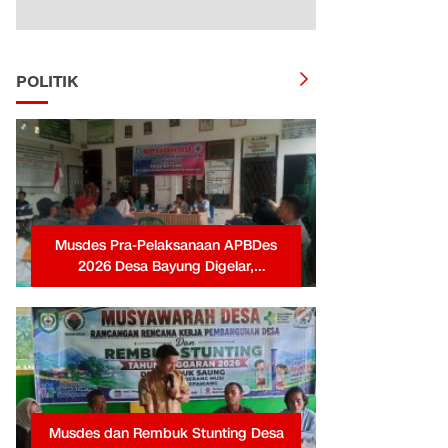
POLITIK
Musdes Pra-Pelaksanaan APBDes
2026 Desa Bayung Digelar,
Pemerintah Desa Tekankan
Transparansi dan Partisipasi Warga
Musdes dan Rembuk Stunting Desa