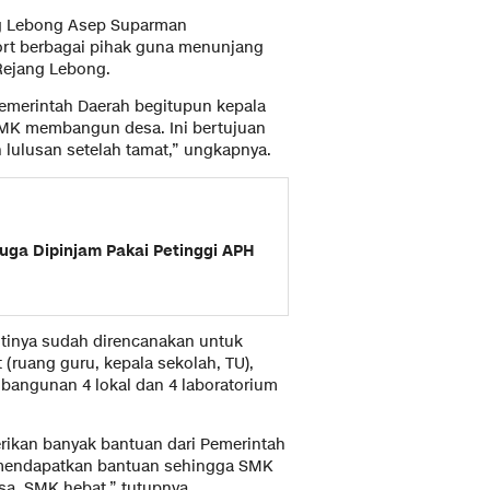
ng Lebong Asep Suparman
ort berbagai pihak guna menunjang
ejang Lebong.
 Pemerintah Daerah begitupun kepala
MK membangun desa. Ini bertujuan
ulusan setelah tamat,” ungkapnya.
uga Dipinjam Pakai Petinggi APH
ntinya sudah direncanakan untuk
 (ruang guru, kepala sekolah, TU),
mbangunan 4 lokal dan 4 laboratorium
rikan banyak bantuan dari Pemerintah
i mendapatkan bantuan sehingga SMK
sa, SMK hebat,” tutupnya.