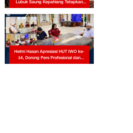
Lubuk Saung Kepahiang Tetapkan
Prioritas RKP Desa 2026, Fokus
Infrastruktur dan Penurunan Stunting
Helmi Hasan Apresiasi HUT IWO ke-
14, Dorong Pers Profesional dan
Berkontribusi untuk Masyarakat