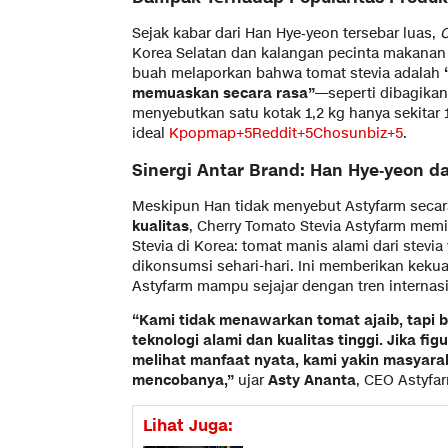
Sejak kabar dari Han Hye‑yeon tersebar luas,
C
Korea Selatan dan kalangan pecinta makanan 
buah melaporkan bahwa tomat stevia adalah
memuaskan secara rasa”
—seperti dibagika
menyebutkan satu kotak 1,2 kg hanya sekitar 
ideal
Kpopmap+5Reddit+5Chosunbiz+5
.
Sinergi Antar Brand: Han Hye‑yeon d
Meskipun Han tidak menyebut Astyfarm secar
kualitas
, Cherry Tomato Stevia Astyfarm mem
Stevia di Korea: tomat manis alami dari stevi
dikonsumsi sehari-hari. Ini memberikan kekua
Astyfarm mampu sejajar dengan tren internasi
“Kami tidak menawarkan tomat ajaib, tapi 
teknologi alami dan kualitas tinggi. Jika fi
melihat manfaat nyata, kami yakin masyarak
mencobanya,”
ujar
Asty Ananta
, CEO Astyfa
Lihat Juga: