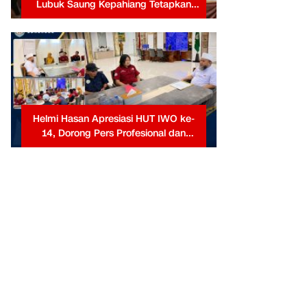
Lubuk Saung Kepahiang Tetapkan
Prioritas RKP Desa 2026, Fokus
Infrastruktur dan Penurunan Stunting
Helmi Hasan Apresiasi HUT IWO ke-
14, Dorong Pers Profesional dan
Berkontribusi untuk Masyarakat