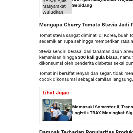
Sebidang
Mengapa Cherry Tomato Stevia Jadi 
Tomat stevia sangat diminati di Korea
,
buah to
sedemikian rupa sehingga memberikan rasa ma
Stevia sendiri berasal dari tanaman daun
Stev
kemanisan hingga
300 kali gula biasa,
namun 
dikonsumsi oleh penderita diabetes sekalipu
Tomat ini bersifat renyah dan segar, tidak
cocok dikonsumsi sebagai camilan langsung.
Lihat Juga:
Memasuki Semester II, Transa
Logistik TRAX Meningkat Sig
Dampak Terhadap Popularitas Produk