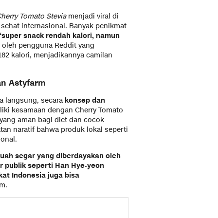
herry Tomato Stevia
menjadi viral di
sehat internasional. Banyak penikmat
“super snack rendah kalori, namun
n oleh pengguna Reddit yang
182 kalori, menjadikannya camilan
an Astyfarm
a langsung, secara
konsep dan
iliki kesamaan dengan Cherry Tomato
a yang aman bagi diet dan cocok
tan naratif bahwa produk lokal seperti
onal.
buah segar yang diberdayakan oleh
gur publik seperti Han Hye‑yeon
at Indonesia juga bisa
rm.