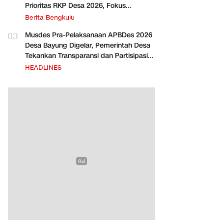
Prioritas RKP Desa 2026, Fokus
Infrastruktur dan Penurunan Stunting
Berita Bengkulu
03
Musdes Pra-Pelaksanaan APBDes 2026
Desa Bayung Digelar, Pemerintah Desa
Tekankan Transparansi dan Partisipasi
Warga
HEADLINES