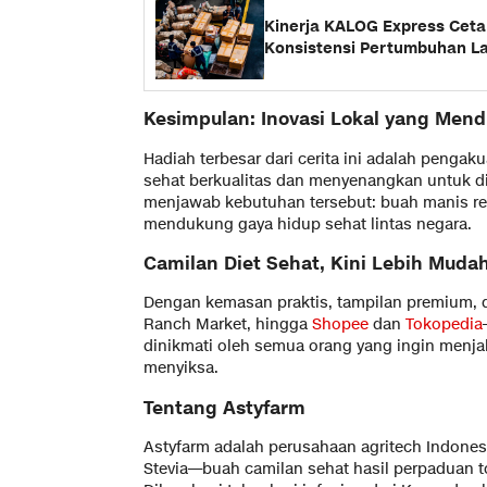
Kinerja KALOG Express Cetak
Konsistensi Pertumbuhan La
Kesimpulan: Inovasi Lokal yang Mend
Hadiah terbesar dari cerita ini adalah penga
sehat berkualitas dan menyenangkan untuk di
menjawab kebutuhan tersebut: buah manis rend
mendukung gaya hidup sehat lintas negara.
Camilan Diet Sehat, Kini Lebih Muda
Dengan kemasan praktis, tampilan premium, d
Ranch Market, hingga
Shopee
dan
Tokopedia
dinikmati oleh semua orang yang ingin menjal
menyiksa.
Tentang Astyfarm
Astyfarm adalah perusahaan agritech Indone
Stevia—buah camilan sehat hasil perpaduan t