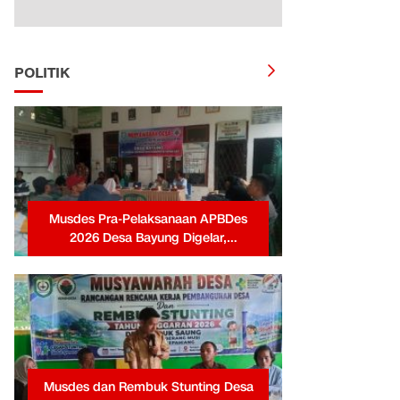
POLITIK
Musdes Pra-Pelaksanaan APBDes
2026 Desa Bayung Digelar,
Pemerintah Desa Tekankan
Transparansi dan Partisipasi Warga
Musdes dan Rembuk Stunting Desa