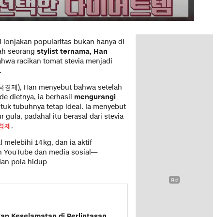
 lonjakan popularitas bukan hanya di
lah seorang
stylist ternama, Han
wa racikan tomat stevia menjadi
.
(한국경제), Han menyebut bahwa setelah
e dietnya, ia berhasil
mengurangi
uk tubuhnya tetap ideal. Ia menyebut
 gula, padahal itu berasal dari stevia
경제
.
melebihi 14 kg, dan ia aktif
n YouTube dan media sosial—
an pola hidup
an Keselamatan di Perlintasan