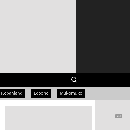
Kepahiang
Lebong
Mukomuko