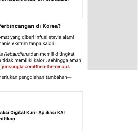
Perbincangan di Korea?
mat yang diberi infusi stevia alami
nis ekstrim tanpa kalori.
ia Rebaudiana
dan memiliki tingkat
tidak memiliki kalori, sehingga aman
n
junsungki.com
Rhea-the-record
.
 memerlukan pengolahan tambahan—
ksi Digital Kurir Aplikasi KAI
nifikan