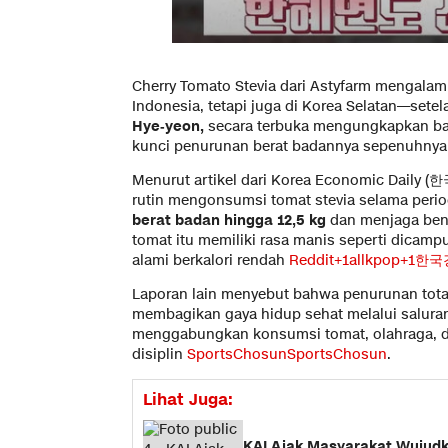
Cherry Tomato Stevia dari Astyfarm mengalami
Indonesia, tetapi juga di Korea Selatan—sete
Hye‑yeon,
secara terbuka mengungkapkan bah
kunci penurunan berat badannya sepenuhnya
Menurut artikel dari Korea Economic Daily 
rutin mengonsumsi tomat stevia selama period
berat badan hingga 12,5 kg
dan menjaga bent
tomat itu memiliki rasa manis seperti dicampur
alami berkalori rendah
Reddit+1allkpop+1
한국
Laporan lain menyebut bahwa penurunan total 
membagikan gaya hidup sehat melalui salura
menggabungkan konsumsi tomat, olahraga, d
disiplin
SportsChosun
SportsChosun
.
Lihat Juga:
KAI Ajak Masyarakat Wujudk