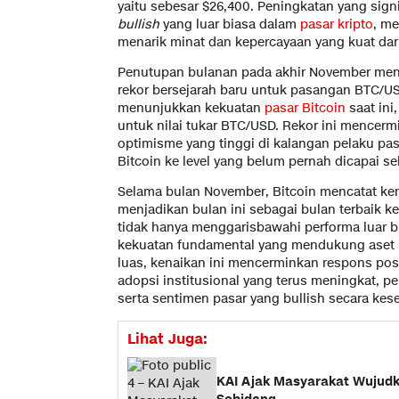
yaitu sebesar $26,400. Peningkatan yang sign
bullish
yang luar biasa dalam
pasar kripto
, m
menarik minat dan kepercayaan yang kuat dari
Penutupan bulanan pada akhir November menc
rekor bersejarah baru untuk pasangan BTC/USD
menunjukkan kekuatan
pasar Bitcoin
saat ini
untuk nilai tukar BTC/USD. Rekor ini mencer
optimisme yang tinggi di kalangan pelaku pa
Bitcoin ke level yang belum pernah dicapai s
Selama bulan November, Bitcoin mencatat ken
menjadikan bulan ini sebagai bulan terbaik ke
tidak hanya menggarisbawahi performa luar b
kekuatan fundamental yang mendukung aset kr
luas, kenaikan ini mencerminkan respons posit
adopsi institusional yang terus meningkat, pe
serta sentimen pasar yang bullish secara kes
Lihat Juga:
KAI Ajak Masyarakat Wujudk