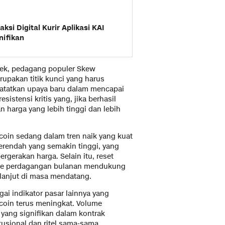
ksi Digital Kurir Aplikasi KAI
nifikan
ndek, pedagang populer Skew
upakan titik kunci yang harus
atatkan upaya baru dalam mencapai
sistensi kritis yang, jika berhasil
 harga yang lebih tinggi dan lebih
coin sedang dalam tren naik yang kuat
k terendah yang semakin tinggi, yang
rgerakan harga. Selain itu, reset
me perdagangan bulanan mendukung
rlanjut di masa mendatang.
gai indikator pasar lainnya yang
oin terus meningkat. Volume
 yang signifikan dalam kontrak
tusional dan ritel sama-sama