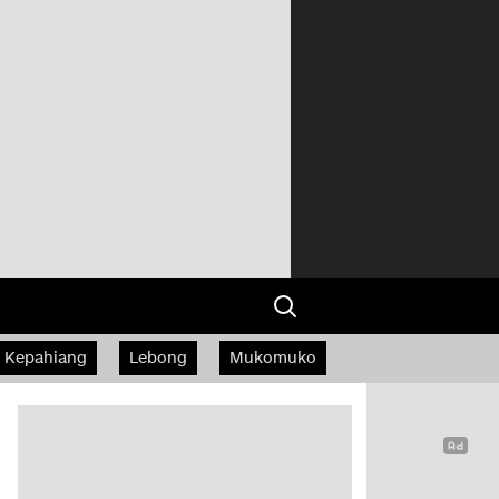
Kepahiang
Lebong
Mukomuko