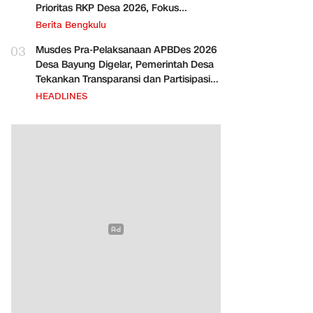
Prioritas RKP Desa 2026, Fokus
Infrastruktur dan Penurunan Stunting
Berita Bengkulu
03
Musdes Pra-Pelaksanaan APBDes 2026
Desa Bayung Digelar, Pemerintah Desa
Tekankan Transparansi dan Partisipasi
Warga
HEADLINES