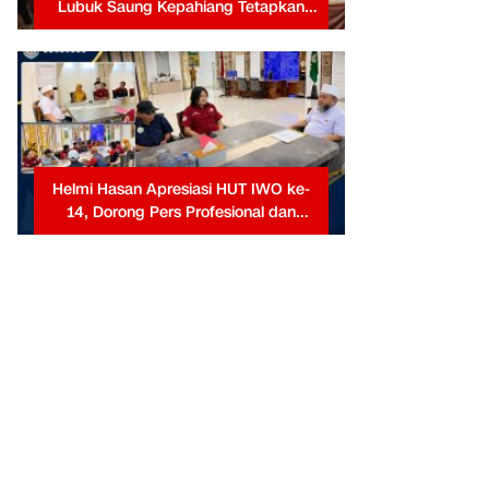
Lubuk Saung Kepahiang Tetapkan
Prioritas RKP Desa 2026, Fokus
Infrastruktur dan Penurunan Stunting
Helmi Hasan Apresiasi HUT IWO ke-
14, Dorong Pers Profesional dan
Berkontribusi untuk Masyarakat