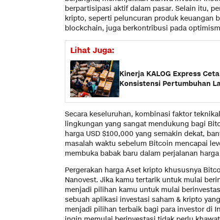
berpartisipasi aktif dalam pasar. Selain itu,
kripto, seperti peluncuran produk keuangan 
blockchain, juga berkontribusi pada optimisme
Lihat Juga:
Kinerja KALOG Express Cetak
Konsistensi Pertumbuhan La
Secara keseluruhan, kombinasi faktor teknika
lingkungan yang sangat mendukung bagi Bitco
harga USD $100,000 yang semakin dekat, ban
masalah waktu sebelum Bitcoin mencapai lev
membuka babak baru dalam perjalanan harga as
Pergerakan harga Aset kripto khususnya Bitcoi
Nanovest. Jika kamu tertarik untuk mulai berin
menjadi pilihan kamu untuk mulai berinvestasi
sebuah aplikasi investasi saham & kripto yan
menjadi pilihan terbaik bagi para investor di 
ingin memulai berinvestasi tidak perlu khawat