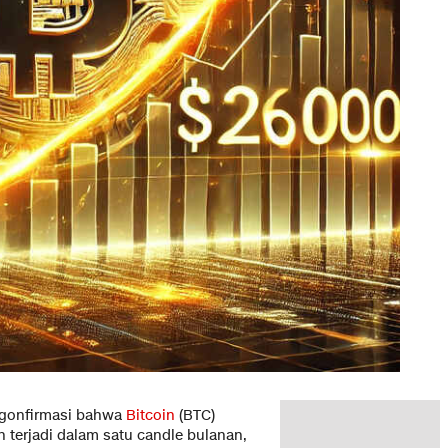
ngonfirmasi bahwa
Bitcoin
(BTC)
 terjadi dalam satu candle bulanan,