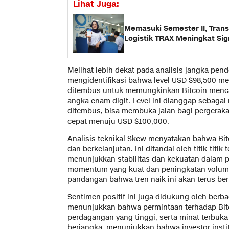
Lihat Juga:
Memasuki Semester II, Transa
Logistik TRAX Meningkat Sig
Melihat lebih dekat pada analisis jangka pe
mengidentifikasi bahwa level USD $98,500 mer
ditembus untuk memungkinkan Bitcoin menc
angka enam digit. Level ini dianggap sebagai re
ditembus, bisa membuka jalan bagi pergerakan
cepat menuju USD $100,000.
Analisis teknikal Skew menyatakan bahwa Bit
dan berkelanjutan. Ini ditandai oleh titik-titi
menunjukkan stabilitas dan kekuatan dalam pe
momentum yang kuat dan peningkatan volu
pandangan bahwa tren naik ini akan terus be
Sentimen positif ini juga didukung oleh berba
menunjukkan bahwa permintaan terhadap Bitc
perdagangan yang tinggi, serta minat terbuka
berjangka, menunjukkan bahwa investor insti