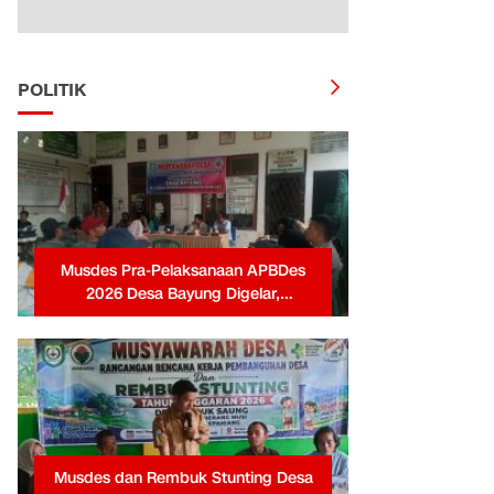
POLITIK
Musdes Pra-Pelaksanaan APBDes
2026 Desa Bayung Digelar,
Pemerintah Desa Tekankan
Transparansi dan Partisipasi Warga
Musdes dan Rembuk Stunting Desa