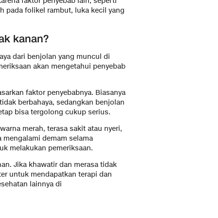
arena faktor penyebab lain, seperti
pada folikel rambut, luka kecil yang
iak kanan?
ya dari benjolan yang muncul di
Pemeriksaan akan mengetahui penyebab
dasarkan faktor penyebabnya. Biasanya
 tidak berbahaya, sedangkan benjolan
etap bisa tergolong cukup serius.
warna merah, terasa sakit atau nyeri,
la mengalami demam selama
tuk melakukan pemeriksaan.
nan. Jika khawatir dan merasa tidak
ter untuk mendapatkan terapi dan
sehatan lainnya di