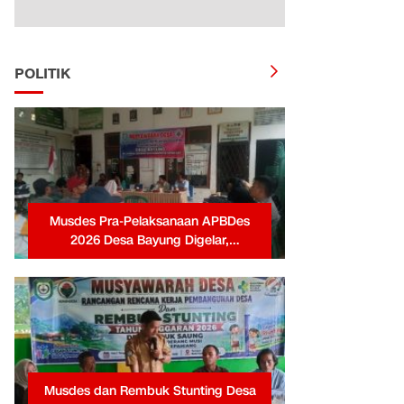
POLITIK
Musdes Pra-Pelaksanaan APBDes
2026 Desa Bayung Digelar,
Pemerintah Desa Tekankan
Transparansi dan Partisipasi Warga
Musdes dan Rembuk Stunting Desa