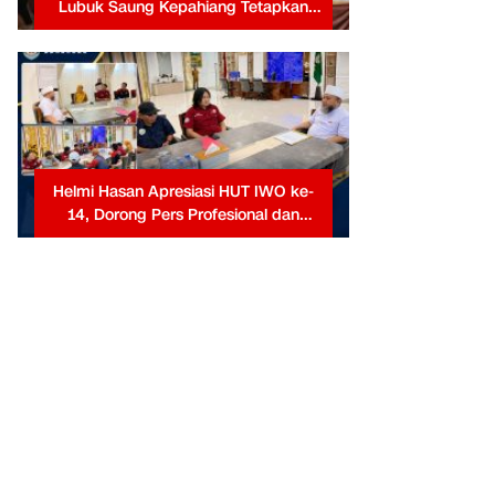
Lubuk Saung Kepahiang Tetapkan
Prioritas RKP Desa 2026, Fokus
Infrastruktur dan Penurunan Stunting
Helmi Hasan Apresiasi HUT IWO ke-
14, Dorong Pers Profesional dan
Berkontribusi untuk Masyarakat