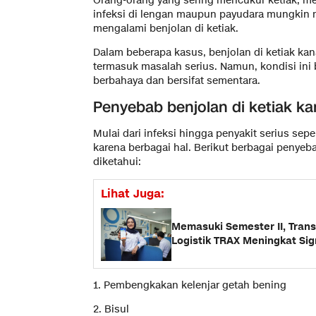
Orang-orang yang sering mencukur ketiak, me
infeksi di lengan maupun payudara mungkin me
mengalami benjolan di ketiak.
Dalam beberapa kasus, benjolan di ketiak kan
termasuk masalah serius. Namun, kondisi ini b
berbahaya dan bersifat sementara.
Penyebab benjolan di ketiak k
Mulai dari infeksi hingga penyakit serius seper
karena berbagai hal. Berikut berbagai penye
diketahui:
Lihat Juga:
Memasuki Semester II, Transa
Logistik TRAX Meningkat Sig
1. Pembengkakan kelenjar getah bening
2. Bisul