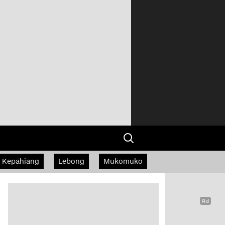
Kepahiang
Lebong
Mukomuko