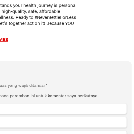
ands your health journey is personal
high-quality, safe, affordable
ellness. Ready to #NeverSettleForLess
et’s together act on it! Because YOU
IMES
uas yang wajib ditandai
*
pada peramban ini untuk komentar saya berikutnya.