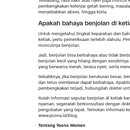
Terkadang, rasa sakit atau nyeri juga muncul k
pembengkakan kelenjar getah bening, masalah 
menyebabkan abses, hingga kista.
Apakah bahaya benjolan di ket
Untuk mengetahui tingkat keparahan dan baha
ketiak, perlu pemeriksaan terlebih dahulu. 
munculnya benjolan.
Jadi, benjolan bisa berbahaya atau tidak ber
benjolan kecil yang hilang dengan sendirinya
yang berwarna merah, terasa nyeri, serta men
Sebaliknya, jika benjolan berukuran besar, ber
dan terus membesar dapat berbahaya. Apabi
pembengkakan terjadi, hubungilah dokter un
Itulah informasi seputar benjolan di ketiak ka
nyaman, segeralah berkonsultasi dengan dok
pengobatan yang tepat. Temukan informasi ke
www.yoona.id/blog.
Tentang Yoona Women