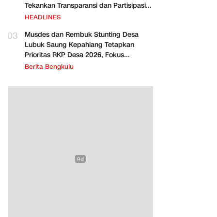
Tekankan Transparansi dan Partisipasi
Warga
HEADLINES
03
Musdes dan Rembuk Stunting Desa
Lubuk Saung Kepahiang Tetapkan
Prioritas RKP Desa 2026, Fokus
Infrastruktur dan Penurunan Stunting
Berita Bengkulu