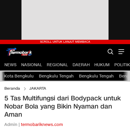
NEWS
NASIONAL
REGIONAL
DAERAH
HUKUM
POLITIK
Kota Bengkulu
Bengkulu Tengah
Bengkulu Tengah
Bengk
Beranda
JAKARTA
5 Tas Multifungsi dari Bodypack untuk
Nobar Bola yang Bikin Nyaman dan
Aman
Admin |
termobariknews.com