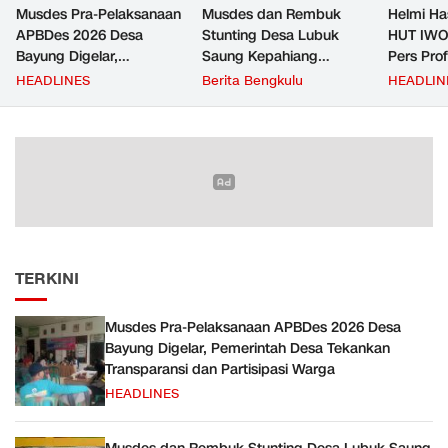
Musdes Pra-Pelaksanaan
Musdes dan Rembuk
Helmi Ha
APBDes 2026 Desa
Stunting Desa Lubuk
HUT IWO
Bayung Digelar,
Saung Kepahiang
Pers Pro
Pemerintah Desa
Tetapkan Prioritas RKP
Berkontr
HEADLINES
Berita Bengkulu
HEADLIN
Tekankan Transparansi
Desa 2026, Fokus
Masyara
dan Partisipasi Warga
Infrastruktur dan
Penurunan Stunting
TERKINI
Musdes Pra-Pelaksanaan APBDes 2026 Desa
Bayung Digelar, Pemerintah Desa Tekankan
Transparansi dan Partisipasi Warga
HEADLINES