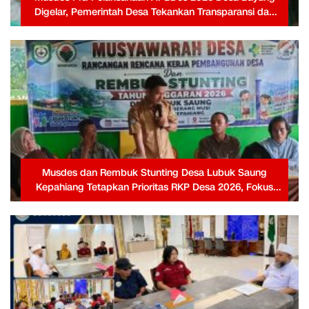
Digelar, Pemerintah Desa Tekankan Transparansi dan
Partisipasi Warga
Musdes dan Rembuk Stunting Desa Lubuk Saung
Kepahiang Tetapkan Prioritas RKP Desa 2026, Fokus
Infrastruktur dan Penurunan Stunting