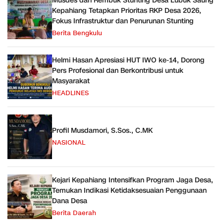
Musdes dan Rembuk Stunting Desa Lubuk Saung
Kepahiang Tetapkan Prioritas RKP Desa 2026,
Fokus Infrastruktur dan Penurunan Stunting
Berita Bengkulu
Helmi Hasan Apresiasi HUT IWO ke-14, Dorong
Pers Profesional dan Berkontribusi untuk
Masyarakat
HEADLINES
Profil Musdamori, S.Sos., C.MK
NASIONAL
Kejari Kepahiang Intensifkan Program Jaga Desa,
Temukan Indikasi Ketidaksesuaian Penggunaan
Dana Desa
Berita Daerah