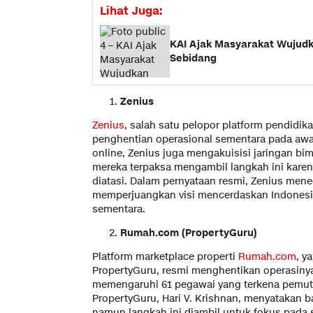
Lihat Juga:
KAI Ajak Masyarakat Wujudk
Sebidang
Zenius
Zenius
, salah satu pelopor platform pendidi
penghentian operasional sementara pada awa
online, Zenius juga mengakuisisi jaringan b
mereka terpaksa mengambil langkah ini karen
diatasi. Dalam pernyataan resmi, Zenius me
memperjuangkan visi mencerdaskan Indonesia,
sementara.
Rumah.com (PropertyGuru)
Platform marketplace properti
Rumah.com
, y
PropertyGuru, resmi menghentikan operasiny
memengaruhi 61 pegawai yang terkena pemut
PropertyGuru, Hari V. Krishnan, menyatakan 
namun langkah ini diambil untuk fokus pada st