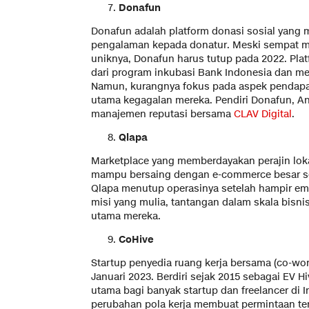
Donafun
Donafun adalah platform donasi sosial yang
pengalaman kepada donatur. Meski sempat me
uniknya, Donafun harus tutup pada 2022. Plat
dari program inkubasi Bank Indonesia dan me
Namun, kurangnya fokus pada aspek pendapa
utama kegagalan mereka. Pendiri Donafun, An
manajemen reputasi bersama
CLAV Digital
.
Qlapa
Marketplace yang memberdayakan perajin loka
mampu bersaing dengan e-commerce besar se
Qlapa menutup operasinya setelah hampir emp
misi yang mulia, tantangan dalam skala bisni
utama mereka.
CoHive
Startup penyedia ruang kerja bersama (co-work
Januari 2023. Berdiri sejak 2015 sebagai EV H
utama bagi banyak startup dan freelancer di
perubahan pola kerja membuat permintaan te