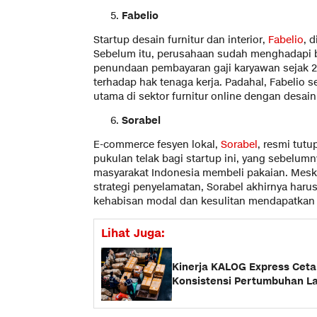
Fabelio
Startup desain furnitur dan interior,
Fabelio
, 
Sebelum itu, perusahaan sudah menghadapi 
penundaan pembayaran gaji karyawan sejak 2
terhadap hak tenaga kerja. Padahal, Fabelio 
utama di sektor furnitur online dengan desai
Sorabel
E-commerce fesyen lokal,
Sorabel
, resmi tut
pukulan telak bagi startup ini, yang sebel
masyarakat Indonesia membeli pakaian. Mesk
strategi penyelamatan, Sorabel akhirnya haru
kehabisan modal dan kesulitan mendapatkan
Lihat Juga:
Kinerja KALOG Express Cetak
Konsistensi Pertumbuhan La