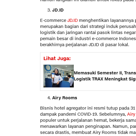
JD.ID
E-commerce
JD.ID
menghentikan layanannya p
merupakan bagian dari strategi induk perusa
logistik dan jaringan rantai pasok lintas neg
pemain besar di industri e-commerce Indones
berakhirnya perjalanan JD.ID di pasar lokal.
Lihat Juga:
Memasuki Semester II, Transa
Logistik TRAX Meningkat Sig
Airy Rooms
Bisnis hotel agregator ini resmi tutup pada 31
dampak pandemi COVID-19. Sebelumnya,
Air
populer untuk perjalanan hemat, bekerja sama
menawarkan layanan penginapan. Namun, pa
secara drastis, membuat Airy Rooms tidak m