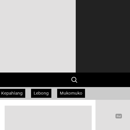
Kepahiang
Lebong
Mukomuko