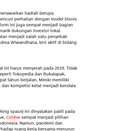
 menawarkan hadiah berupa
ncuri perhatian dengan model bisnis
form ini juga sempat menjadi bagian
narik dukungan investor lokal.
tan menjadi salah satu penyebab
drea Wiwandhana, kini aktif di bidang
l ini harus menyerah pada 2019. Tidak
perti Tokopedia dan Bukalapak,
at tahun berjalan. Meski memiliki
s dan kompetisi ketat menjadi kendala
ing space) ini dinyatakan pailit pada
ive,
CoHive
sempat menjadi pilihan
 Indonesia. Namun, pandemi dan
rhadap ruang kerja bersama menurun