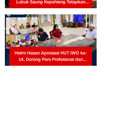
Lubuk Saung Kepahiang Tetapkan
Prioritas RKP Desa 2026, Fokus
Infrastruktur dan Penurunan Stunting
Helmi Hasan Apresiasi HUT IWO ke-
14, Dorong Pers Profesional dan
Berkontribusi untuk Masyarakat