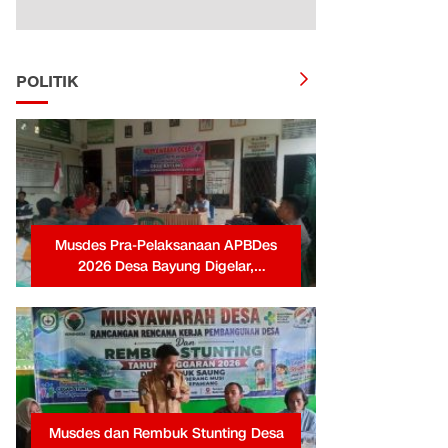
POLITIK
Musdes Pra-Pelaksanaan APBDes
2026 Desa Bayung Digelar,
Pemerintah Desa Tekankan
Transparansi dan Partisipasi Warga
Musdes dan Rembuk Stunting Desa