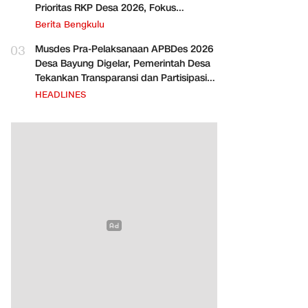
Prioritas RKP Desa 2026, Fokus
Infrastruktur dan Penurunan Stunting
Berita Bengkulu
03
Musdes Pra-Pelaksanaan APBDes 2026
Desa Bayung Digelar, Pemerintah Desa
Tekankan Transparansi dan Partisipasi
Warga
HEADLINES