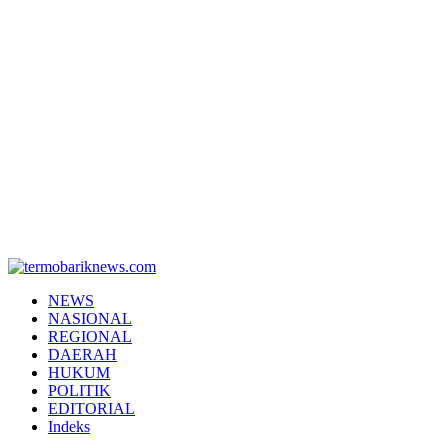
termobariknews.com
Termobarik News – Portal Berita Nasional Terpercaya dan Aktual
NEWS
NASIONAL
REGIONAL
DAERAH
HUKUM
POLITIK
EDITORIAL
Indeks