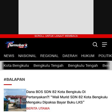
termobariknews.com
Termobarik News – Portal Berita Nasional Terpercaya dan
NEWS
NASIONAL
REGIONAL
DAERAH
HUKUM
POLITIK
Aktual
Kota Bengkulu
Bengkulu Tengah
Bengkulu Tengah
Bengk
#BALAPAN
Dana BOS SDN 82 Kota Bengkulu Di
Pertanyakan?! “Wali Murid SDN 82 Kota Bengkulu
Mengaku Dipaksa Bayar Buku LKS”
BERITA UTAMA